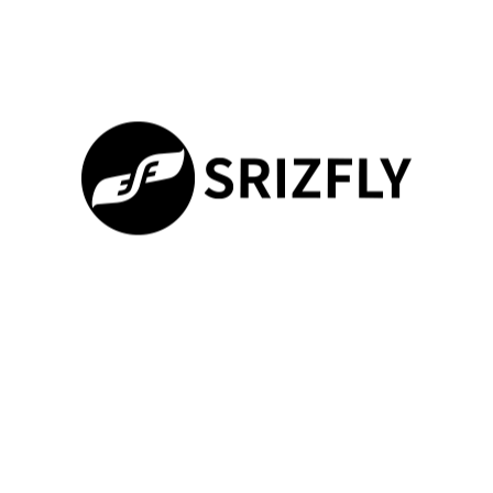
Техническая совместимость тренировочных комплексов с
армейскими системами определяет эффективность их
практического применения. Платформа SRIZFLY
разработана с учетом требований военных стандартов и
протоколов передачи данных.
Совместимость с армейскими системами
Архитектура платформы поддерживает различные форматы
данных и интерфейсы взаимодействия. Это обеспечивает
бесшовную интеграцию с системами управления и базами
100%
данных военных подразделений.
Loading ...
Поддержка различных аппаратных конфигураций позволяет
развертывать систему на стационарных и мобильных
платформах. Техническая совместимость охватывает также
системы учета результатов тренировок и аналитические
инструменты.