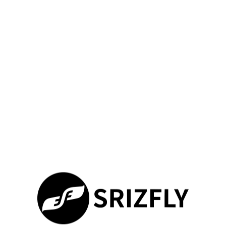
пропеллеров и дорогих технических работ. Система
позволяет отрабатывать экстренные ситуации и редкие
аварийные эпизоды многократно.
Сокращение времени обучения за счёт
концентрированных циклов и мгновенной аналитики.
Отработка навыков управления и точности
выполнения задач через десятки повторов.
Тренинги моделируют погодные условия и
электромагнитные помехи в экстремальных условиях.
Специалисты
быстрее достигают боевой готовности:
стрессоустойчивость растёт, число ошибок снижается.
Параметр
Традиционные
Цифровые
методы
тренировки
Стоимость
Высокие расходы
Экономия до
на топливо и
40% за счёт
ремонты
отсутствия
износа