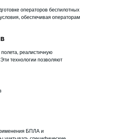
дготовке операторов беспилотных
условия, обеспечивая операторам
ов
 полета
, реалистичную
 Эти технологии позволяют
в
применения БПЛА и
ы учитывать специфические