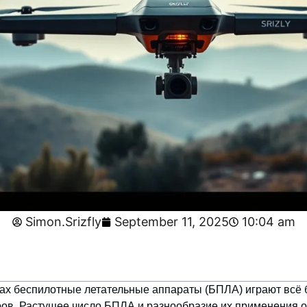
Simon.Srizfly
September 11, 2025
10:04 am
тах
беспилотные летательные аппараты (БПЛА)
играют всё 
ов. Растущее число БПЛА и разнообразие их применения 