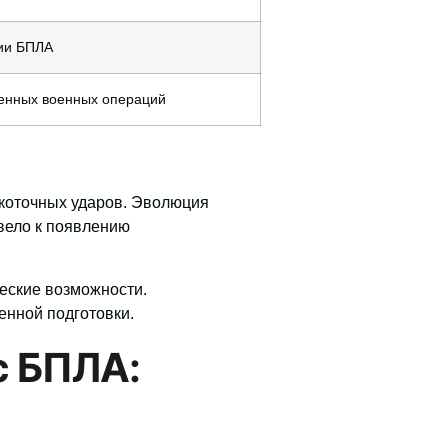
ии БПЛА
енных военных операций
коточных ударов. Эволюция
вело к появлению
еские возможности.
нной подготовки.
с БПЛА: