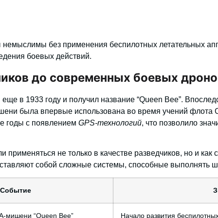
 немыслимы без применения
беспилотных летательных ап
едения боевых действий.
ников до современных боевых дроно
еще в 1933 году и получил название “Queen Bee”. Впоследс
шени была впервые использована во время учений флота 
-е годы с появлением
GPS-технологий
, что позволило зна
и применяться не только в качестве разведчиков, но и как 
тавляют собой сложные системы, способные выполнять ши
Событие
З
А-мишени “Queen Bee”
Начало развития беспилотных