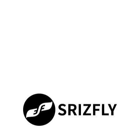
Динамические тренировочные среды позволяют
операторам адаптироваться к реальным условиям. Система
создаёт разнообразные локации для отработки ключевых
навыков управления
.
Ситуативные тренировки и моделирование
городских/полевых зон
Городские зоны воссоздают разрушенные здания с
мельчайшими деталями. Операторы учатся маневрировать
в узких пространствах, развивая важные
навыки
.
Полевые условия включают пустыни с песчаными бурями и
горную местность. Каждая зона предлагает уникальные
вызовы для
управления
дронов
.
Система генерирует динамические
сценарии
с 20-30
переменными параметрами. Внезапные помехи связи и
изменение погоды требуют быстрого
принятия решений
.
Оптимизация подготовки операторов и