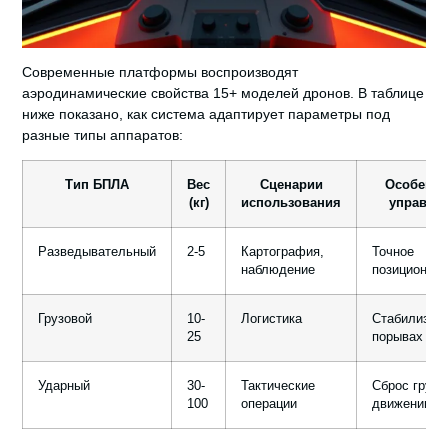
Современные платформы воспроизводят
аэродинамические свойства 15+ моделей дронов. В таблице
ниже показано, как система адаптирует параметры под
разные типы аппаратов:
Тип БПЛА
Вес
Сценарии
Особенно
(кг)
использования
управле
Разведывательный
2-5
Картография,
Точное
наблюдение
позиционир
Грузовой
10-
Логистика
Стабилизац
25
порывах вет
Ударный
30-
Тактические
Сброс груза
100
операции
движении