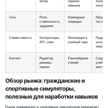
ветер
перенос
полетн
навыков
логом
Сеть
Роли,
Командные
Нагрузо
стабильность,
операции
тестиро
задержки
Совместимость
Контроллеры,
Интеграция в
Подклю
API, очки
учебный парк
штатное
оборудо
Контент
Редактор,
Разнообразие
Создать
режимы,
учений
учебны
оценки
миссии
Обзор рынка: гражданские и
спортивные симуляторы,
полезные для наработки навыков
Рынок гражданских и спортивных симуляторов предлагает