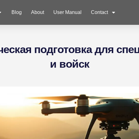
s
Ecosystem
Partners
Blog
About
User Manual
Contact
ческая подготовка для сп
и войск