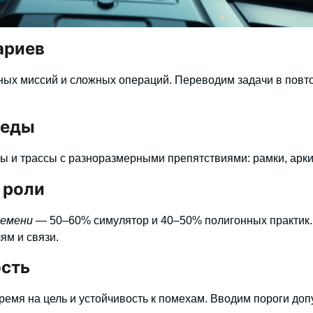
ариев
ых миссий и сложных операций. Переводим задачи в повт
реды
 и трассы с разноразмерными препятствиями: рамки, арки,
 роли
ремени
— 50–60% симулятор и 40–50% полигонных практик. 
ям и связи.
ость
емя на цель и устойчивость к помехам.
Вводим пороги допу