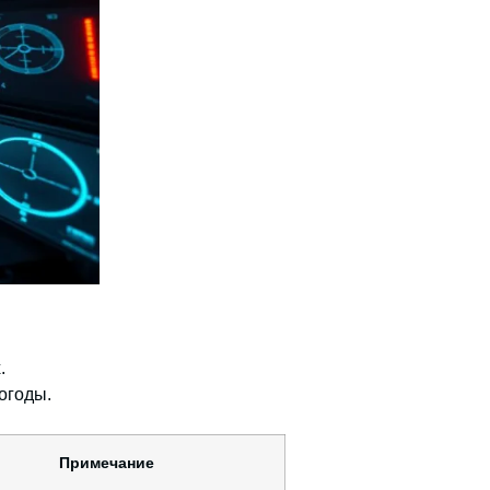
.
огоды.
Примечание