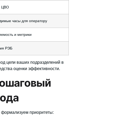
 ЦВО
димые часы для оператору
яемость и метрики
ия РЭБ
од цели ваших подразделений в
редства оценки эффективности.
пошаговый
года
 формализуем приоритеты: