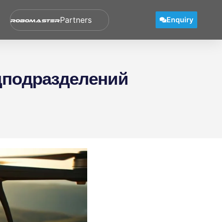
Ecosystem
Enquiry
ецподразделений