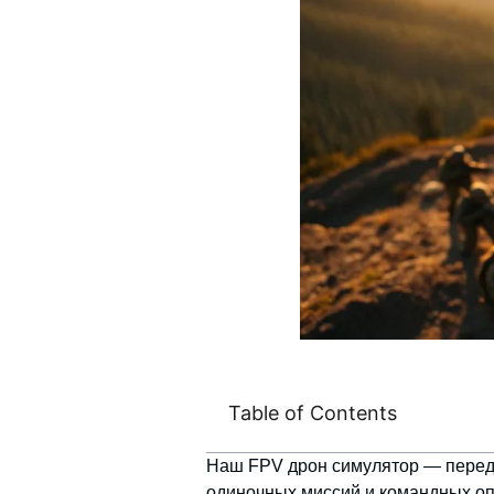
Table of Contents
Наш FPV дрон симулятор
— передо
одиночных миссий и командных о