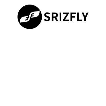
Технические параметры беспилотников определяют их
эффективность в сложных операциях. Рассмотрим
ключевые особенности, которые позволяют решать
широкий
спектр задач
— от разведки до координации действий
подразделений.
Дальность видеоканала и высота полета
аппаратов
100%
Loading ...
Модели типа
«Суперкам»
демонстрируют впечатляющие
показатели.
Дальность видеоканала
достигает 60 км, а
максимальная высота полёта — 4500 метров. Это
позволяет операторам получать детальную информацию с
большой территории без риска обнаружения.
Радиус управления в 50 км обеспечивает гибкость при
работе с наземными целями. Такие характеристики
особенно важны при сопровождении маршей или
корректировке огня артиллерии.
Инфракрасные технологии и возможности