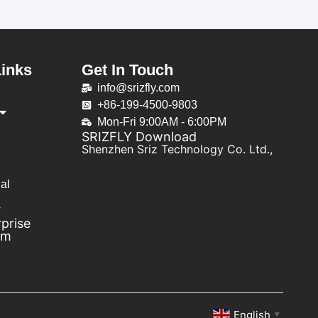
Links
Get In Touch
info@srizfly.com
+86-199-4500-9803
Mon-Fri 9:00AM - 6:00PM
SRIZFLY Download
Shenzhen Sriz Technology Co. Ltd.,
al
prise
em
English
▼