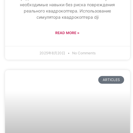
необходимые навыки без риска повреждения
реального квадрокоптера. Использование
симулятора квадрокоптера dji
READ MORE »
2025年8月20日
No Comments
ARTICLES